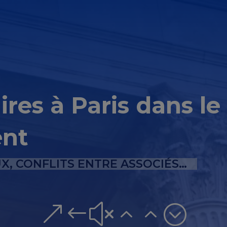
aires à Paris dans l
ent
, CONFLITS ENTRE ASSOCIÉS…
&#x22;