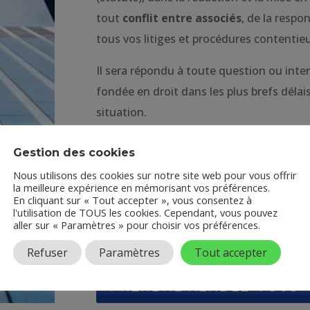
tout
conflit entre associés
, de la respon
tous vos litiges et procédures contentie
Il sera répondu à toute question ou inte
fondée en droit dans les plus brefs déla
situation.
Préalablement à toute procédure, hormis l
Gestion des cookies
une convention d’honoraires avec le cli
l’intervention de l’avocat et sa mission 
Nous utilisons des cookies sur notre site web pour vous offrir
la meilleure expérience en mémorisant vos préférences.
forfaitaire d’un commun accord.
En cliquant sur « Tout accepter », vous consentez à
l'utilisation de TOUS les cookies. Cependant, vous pouvez
aller sur « Paramètres » pour choisir vos préférences.
N’hésitez pas à nous contacter pour un co
suivante : philippe.legall@legall-avocats-p
Refuser
Paramètres
Tout accepter
PRENDRE RENDEZ-VOUS